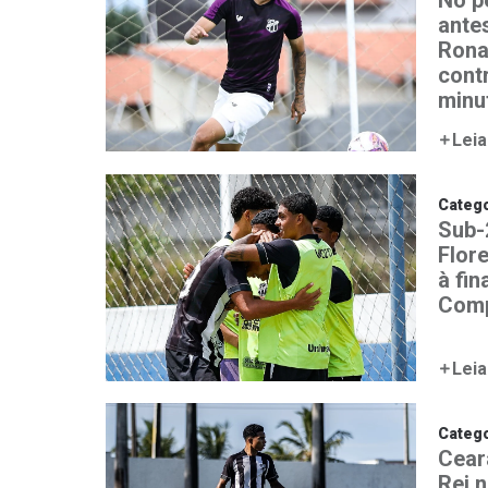
No p
ante
Rona
contr
minut
Leia
Catego
Sub-
Flore
à fin
Com
Leia
Catego
Cear
Rei 