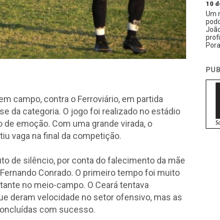
10 d
Um n
podc
João
prof
Pora
PUB
em campo, contra o Ferroviário, em partida
e da categoria. O jogo foi realizado no estádio
io de emoção. Com uma grande virada, o
iu vaga na final da competição.
nuto de silêncio, por conta do falecimento da mãe
 Fernando Conrado. O primeiro tempo foi muito
tante no meio-campo. O Ceará tentava
que deram velocidade no setor ofensivo, mas as
 concluídas com sucesso.