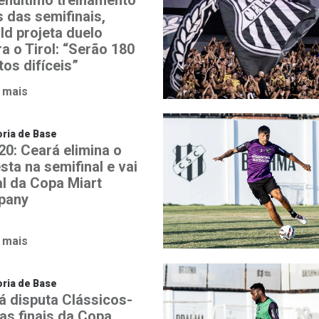
enúltimo treinamento
s das semifinais,
ld projeta duelo
a o Tirol: “Serão 180
os difíceis”
 mais
ria de Base
20: Ceará elimina o
sta na semifinal e vai
al da Copa Miart
pany
 mais
ria de Base
á disputa Clássicos-
nas finais da Copa