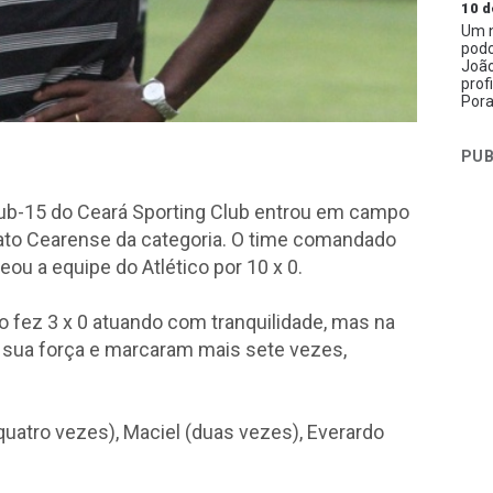
10 d
Um n
podc
João
prof
Pora
PUB
Sub-15 do Ceará Sporting Club entrou em campo
ato Cearense da categoria. O time comandado
ou a equipe do Atlético por 10 x 0.
 fez 3 x 0 atuando com tranquilidade, mas na
a sua força e marcaram mais sete vezes,
uatro vezes), Maciel (duas vezes), Everardo