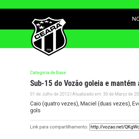
NO
Categoria de Base
Sub-15 do Vozão goleia e mantém a
01 de Julho de 2012 | Atualizado em: 30 de Março de 2
Caio (quatro vezes), Maciel (duas vezes), E
gols
Link para compartilhamento: