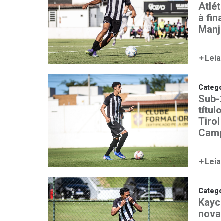
Atlét
à fin
Manj
Leia
Catego
Sub-
títul
Tirol
Camp
Leia
Catego
Kayc
nova