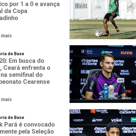
ico por 1 a 0 e avança
al da Copa
adinho
 mais
ria de Base
20: Em busca do
o, Ceará enfrenta o
 na semifinal do
eonato Cearense
 mais
ria de Base
k Pará é convocado
mente pela Seleção