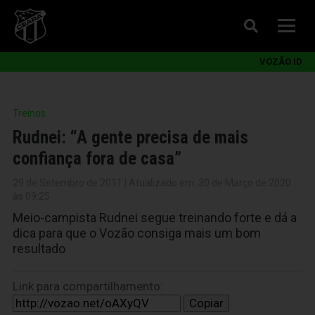
VOZÃO ID
Treinos
Rudnei: “A gente precisa de mais
confiança fora de casa”
29 de Setembro de 2011 | Atualizado em: 30 de Março de 2020
às 09:25
Meio-campista Rudnei segue treinando forte e dá a
dica para que o Vozão consiga mais um bom
resultado
Link para compartilhamento:
Copiar