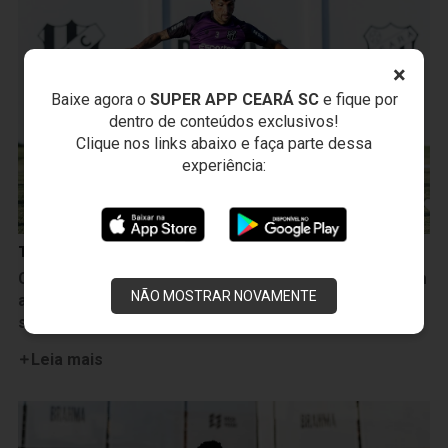
×
Baixe agora o
SUPER APP CEARÁ SC
e fique por
dentro de conteúdos exclusivos!
Clique nos links abaixo e faça parte dessa
experiência:
Treinos
Ceará realiza sua última atividade antes do duelo com
NÃO MOSTRAR NOVAMENTE
a Ponte Preta e está pronto para o confronto desta
sexta-feira, 7
Leia mais