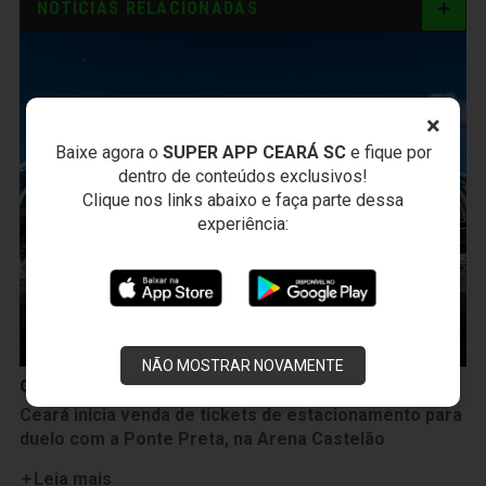
NOTÍCIAS RELACIONADAS
×
Baixe agora o
SUPER APP CEARÁ SC
e fique por
dentro de conteúdos exclusivos!
Clique nos links abaixo e faça parte dessa
experiência:
NÃO MOSTRAR NOVAMENTE
Campeonato Brasileiro
Ceará inicia venda de tickets de estacionamento para
duelo com a Ponte Preta, na Arena Castelão
Leia mais