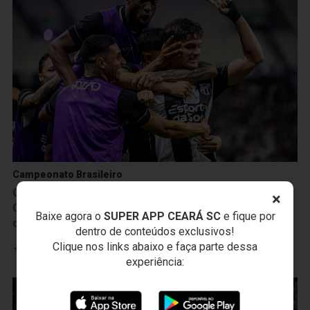
Campeonato Brasileiro
Camp. Brasileiro: Empurrado pela Nação Alvinegra,
×
Ceará bate a Ponte Preta por 2 a 0 e vence a 2ª
Baixe agora o
SUPER APP CEARÁ SC
e fique por
consecutiva
dentro de conteúdos exclusivos!
Clique nos links abaixo e faça parte dessa
Leia mais
experiência: