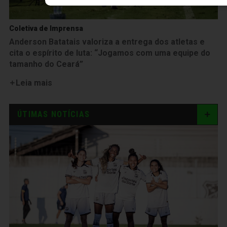
Coletiva de Imprensa
Anderson Batatais valoriza a entrega dos atletas e
cita o espírito de luta: “Jogamos com uma equipe do
tamanho do Ceará”
Leia mais
ÚTIMAS NOTÍCIAS