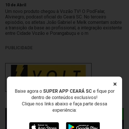
10 de Abril
Um novo produto chegou à Vozão TV! O PodFalar,
Alvinegro, podcast oficial do Ceará SC. No terceiro
episódio, os atletas João Gabriel e Melk comentam sobre
a transição da base ao profissional, a integração existente
entre Cidade Vozão e Porangabuçu e o m
PUBLICIDADE
×
Baixe agora o
SUPER APP CEARÁ SC
e fique por
dentro de conteúdos exclusivos!
Clique nos links abaixo e faça parte dessa
experiência:
NOTÍCIAS RELACIONADAS