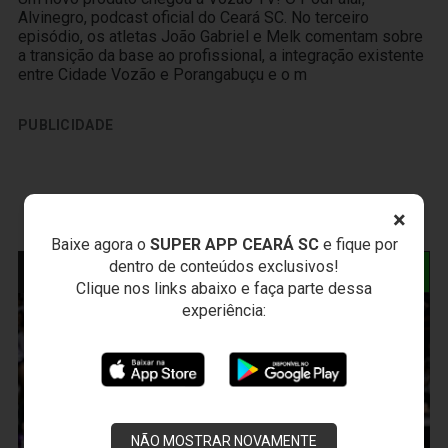
Alvinegro, podcast oficial do Ceará SC. No terceiro
episódio, os atletas João Gabriel e Melk comentam sobre
a transição da base ao profissional, a integração existente
entre Cidade Vozão e Porangabuçu e o m
PUBLICIDADE
×
Baixe agora o
SUPER APP CEARÁ SC
e fique por
dentro de conteúdos exclusivos!
NOTÍCIAS RELACIONADAS
Clique nos links abaixo e faça parte dessa
experiência:
NÃO MOSTRAR NOVAMENTE