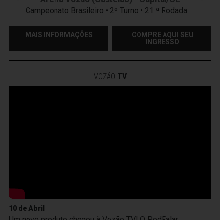
Campeonato Brasileiro • 2º Turno • 21 ª Rodada
MAIS INFORMAÇÕES
COMPRE AQUI SEU
INGRESSO
VOZÃO
TV
10 de Abril
Um novo produto chegou à Vozão TV! O PodFalar,