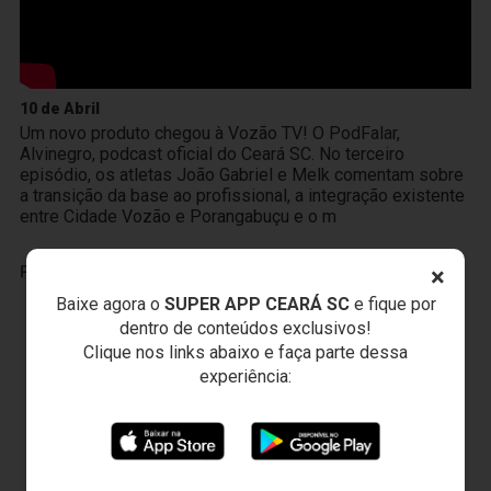
10 de Abril
Um novo produto chegou à Vozão TV! O PodFalar,
Alvinegro, podcast oficial do Ceará SC. No terceiro
episódio, os atletas João Gabriel e Melk comentam sobre
a transição da base ao profissional, a integração existente
entre Cidade Vozão e Porangabuçu e o m
×
PUBLICIDADE
Baixe agora o
SUPER APP CEARÁ SC
e fique por
dentro de conteúdos exclusivos!
Clique nos links abaixo e faça parte dessa
experiência: