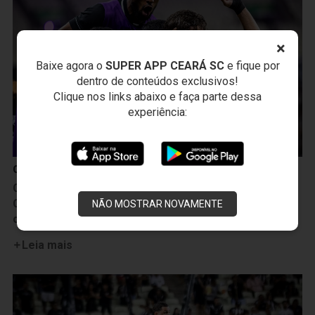
×
Baixe agora o
SUPER APP CEARÁ SC
e fique por
dentro de conteúdos exclusivos!
Clique nos links abaixo e faça parte dessa
experiência:
Campeonato Brasileiro
Camp. Brasileiro: Empurrado pela Nação Alvinegra,
Ceará bate a Ponte Preta por 2 a 0 e vence a 2ª
NÃO MOSTRAR NOVAMENTE
consecutiva
Leia mais