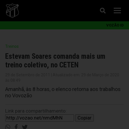
VOZÃO ID
Treinos
Estevam Soares comanda mais um
treino coletivo, no CETEN
29 de Setembro de 2011 | Atualizado em: 29 de Março de 2020
às 08:49
Amanhã, às 8 horas, o elenco retorna aos trabalhos
no Vovozão
Link para compartilhamento:
Copiar