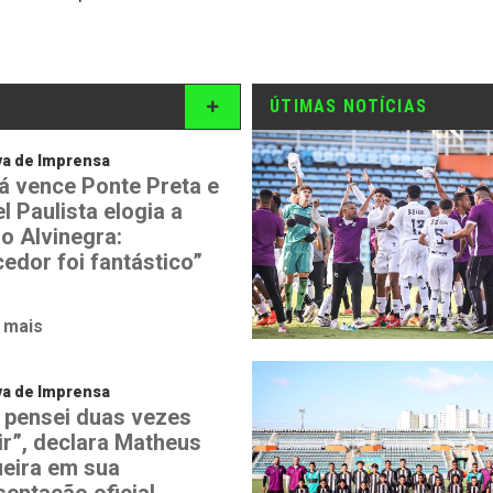
ÚTIMAS NOTÍCIAS
va de Imprensa
á vence Ponte Preta e
l Paulista elogia a
o Alvinegra:
edor foi fantástico”
 mais
va de Imprensa
 pensei duas vezes
ir”, declara Matheus
eira em sua
sentação oficial