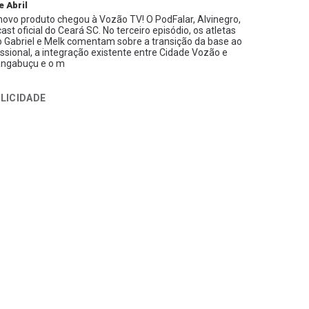
e Abril
ovo produto chegou à Vozão TV! O PodFalar, Alvinegro,
ast oficial do Ceará SC. No terceiro episódio, os atletas
 Gabriel e Melk comentam sobre a transição da base ao
issional, a integração existente entre Cidade Vozão e
ngabuçu e o m
LICIDADE