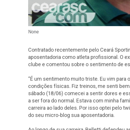
None
Contratado recentemente pelo Ceará Sporting
aposentadoria como atleta profissional. O e
clube e comentou sobre o sentimento de es
“É um sentimento muito triste. Eu vim para 
condições físicas. Fiz treinos, me senti be
sábado (18/06) comecei a sentir dores e es
a ser fora do normal. Estava com minha famí
carreira ao lado deles. Por isso optei pelo tw
do seu micro-blog sua aposentadoria.
Ao longo de sua carreira, Belletti defendeu 