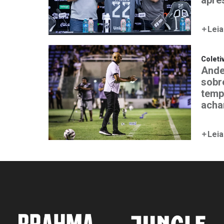
Leia
Coleti
Ande
sobr
temp
acha
Leia