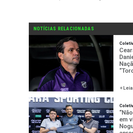
NOTÍCIAS RELACIONADAS
Coleti
Cear
Danie
Naçã
“Torc
Leia
Coleti
“Não
em v
Nogu
apre