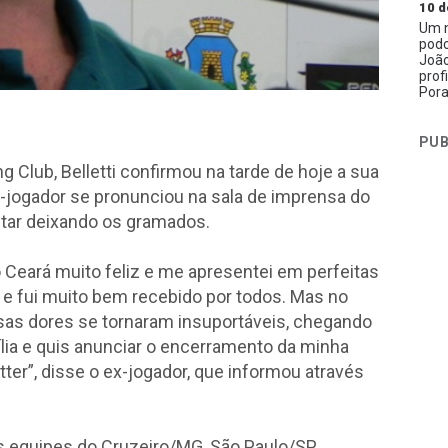
10 d
Um n
podc
João
prof
Pora
PUB
 Club, Belletti confirmou na tarde de hoje a sua
x-jogador se pronunciou na sala de imprensa do
tar deixando os gramados.
o Ceará muito feliz e me apresentei em perfeitas
m e fui muito bem recebido por todos. Mas no
sas dores se tornaram insuportáveis, chegando
lia e quis anunciar o encerramento da minha
itter”, disse o ex-jogador, que informou através
as equipes do Cruzeiro/MG, São Paulo/SP,