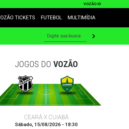
VOZÃO ID
VOZÃO TICKETS
FUTEBOL
MULTIMÍDIA
JOGOS DO
VOZÃO
CEARÁ X CUIABÁ
Sábado, 15/08/2026 - 18:30
Ter