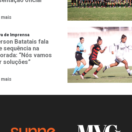
 mais
va de Imprensa
rson Batatais fala
e sequência na
orada: “Nós vamos
r soluções”
 mais