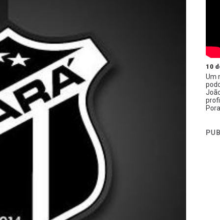
10 d
Um n
podc
João
prof
Pora
PUB