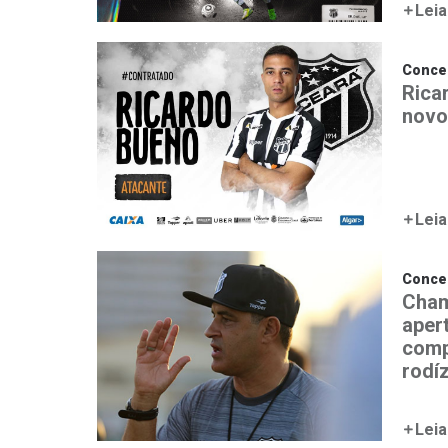
Leia
Conce
Rica
novo
Leia
Conce
Cham
aper
comp
rodí
Leia