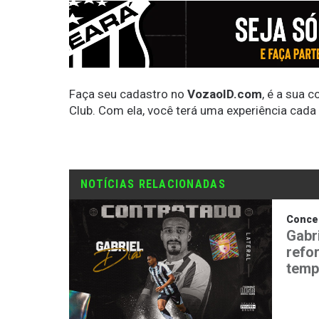
Faça seu cadastro no
VozaoID.com
, é a sua 
Club. Com ela, você terá uma experiência cada
NOTÍCIAS RELACIONADAS
Conce
Gabr
refo
temp