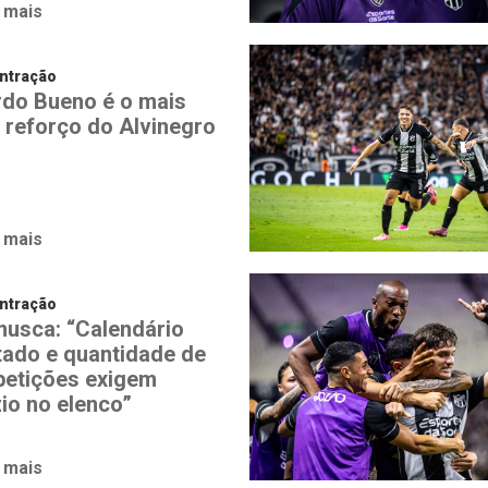
 mais
ntração
rdo Bueno é o mais
 reforço do Alvinegro
 mais
ntração
usca: “Calendário
tado e quantidade de
etições exigem
zio no elenco”
 mais