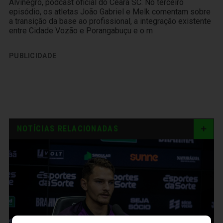
Alvinegro, podcast oficial do Ceará SC. No terceiro
episódio, os atletas João Gabriel e Melk comentam sobre
a transição da base ao profissional, a integração existente
entre Cidade Vozão e Porangabuçu e o m
PUBLICIDADE
NOTÍCIAS RELACIONADAS