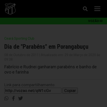
VOZÃO ID
Ceará Sporting Club
Dia de "Parabéns" em Porangabuçu
08 de Outubro de 2011 | Atualizado em: 29 de Março de 2020 às
09:38
Fabrício e Rudnei ganharam parabéns e banho de
ovo e farinha
Link para compartilhamento:
Copiar