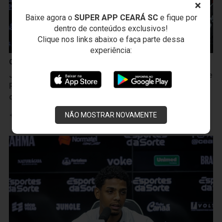
×
Baixe agora o
SUPER APP CEARÁ SC
e fique por
dentro de conteúdos exclusivos!
Clique nos links abaixo e faça parte dessa
experiência:
Ceará Sporting Club
João Gabriel convoca torcida para duelo contra Ponte
Preta: "Vai ser muito importante para essa virada de
chave"
Leia mais
NÃO MOSTRAR NOVAMENTE