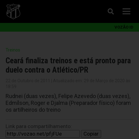
VOZÃO ID
Treinos
Ceará finaliza treinos e está pronto para
duelo contra o Atlético/PR
22 de Outubro de 2011 | Atualizado em: 29 de Março de 2020 às
18:59
Rudnei (duas vezes), Felipe Azevedo (duas vezes),
Edmílson, Roger e Djalma (Preparador físico) foram
os artilheiros do treino
Link para compartilhamento:
Copiar