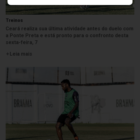
Treinos
Ceará realiza sua última atividade antes do duelo com
a Ponte Preta e está pronto para o confronto desta
sexta-feira, 7
Leia mais