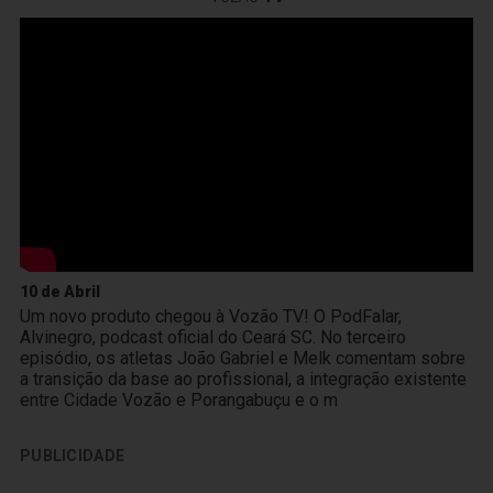
10 de Abril
Um novo produto chegou à Vozão TV! O PodFalar,
Alvinegro, podcast oficial do Ceará SC. No terceiro
episódio, os atletas João Gabriel e Melk comentam sobre
a transição da base ao profissional, a integração existente
entre Cidade Vozão e Porangabuçu e o m
PUBLICIDADE