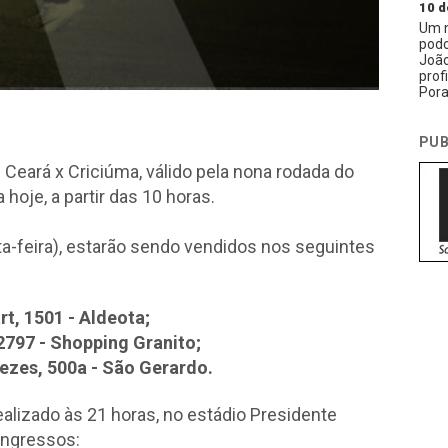
10 d
Um n
podc
João
prof
Pora
PUB
 Ceará x Criciúma, válido pela nona rodada do
oje, a partir das 10 horas.
ta-feira), estarão sendo vendidos nos seguintes
rt, 1501 - Aldeota;
, 2797 - Shopping Granito;
nezes, 500a - São Gerardo.
ealizado às 21 horas, no estádio Presidente
ingressos: