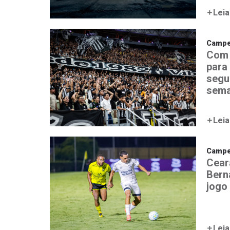
Leia
Campeo
Com 
para
segu
sem
Leia
Campeo
Cear
Bern
jogo
Leia