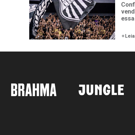
Conf
vend
essa
Leia