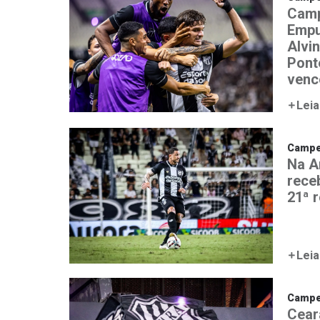
Camp
Empu
Alvi
Ponte
venc
Leia
Campeo
Na A
rece
21ª 
Leia
Campeo
Cear