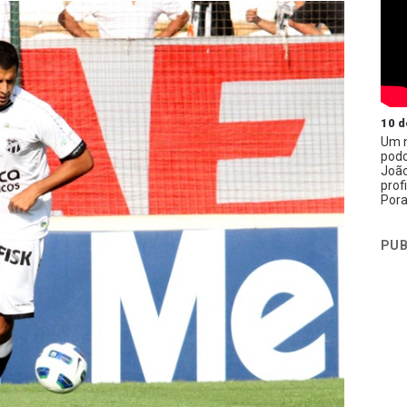
10 d
Um n
podc
João
prof
Pora
PUB