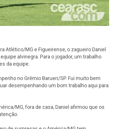
tra Atlético/MG e Figueirense, o zagueiro Daniel
equipe alvinegra. Para o jogador, um trabalho
es da equipe.
mpenho no Grêmio Barueri/SP. Fui muito bem
tinuar desempenhando um bom trabalho aqui para
érica/MG, fora de casa, Daniel afirmou que os
atenção.
heio de surpresas e o América/MG tem