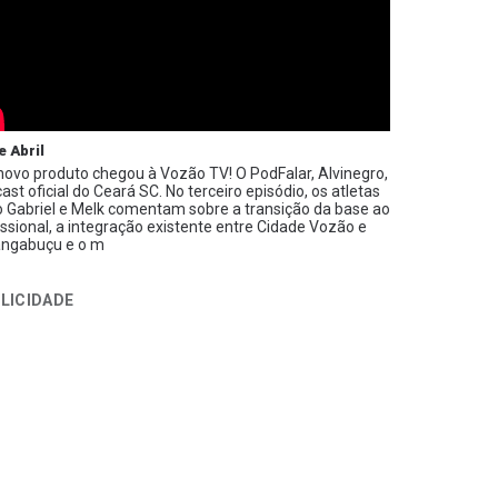
e Abril
ovo produto chegou à Vozão TV! O PodFalar, Alvinegro,
ast oficial do Ceará SC. No terceiro episódio, os atletas
 Gabriel e Melk comentam sobre a transição da base ao
issional, a integração existente entre Cidade Vozão e
ngabuçu e o m
LICIDADE