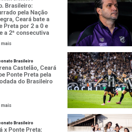
. Brasileiro:
rrado pela Nação
negra, Ceará bate a
 Preta por 2 a 0 e
e a 2ª consecutiva
 mais
nato Brasileiro
rena Castelão, Ceará
be Ponte Preta pela
rodada do Brasileiro
 mais
nato Brasileiro
á x Ponte Preta: