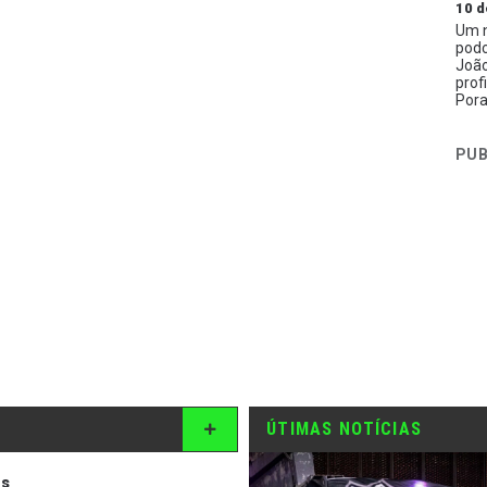
10 d
Um n
podc
João
prof
Pora
PUB
ÚTIMAS NOTÍCIAS
os