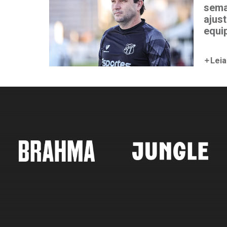
sema
ajust
equi
Leia