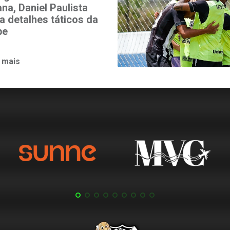
na, Daniel Paulista
a detalhes táticos da
pe
 mais