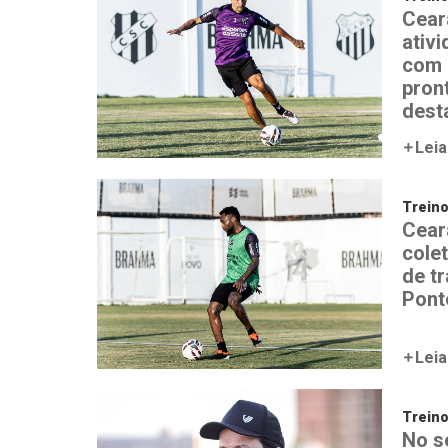
Cear
ativ
com 
pron
desta
Leia
Trein
Ceará
colet
de t
Pont
Leia
Trein
No s