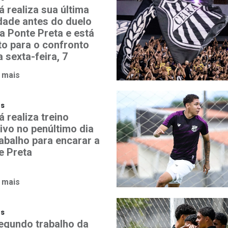
á realiza sua última
idade antes do duelo
a Ponte Preta e está
to para o confronto
 sexta-feira, 7
 mais
os
 realiza treino
ivo no penúltimo dia
rabalho para encarar a
e Preta
 mais
os
egundo trabalho da