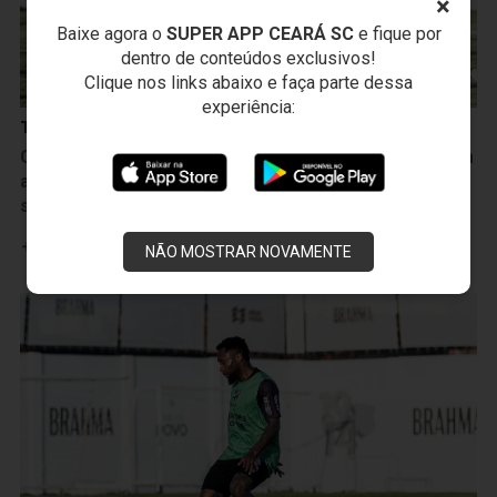
×
Baixe agora o
SUPER APP CEARÁ SC
e fique por
dentro de conteúdos exclusivos!
Clique nos links abaixo e faça parte dessa
experiência:
Treinos
Ceará realiza sua última atividade antes do duelo com
a Ponte Preta e está pronto para o confronto desta
sexta-feira, 7
Leia mais
NÃO MOSTRAR NOVAMENTE