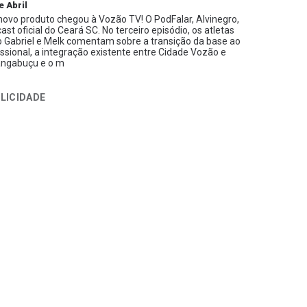
e Abril
ovo produto chegou à Vozão TV! O PodFalar, Alvinegro,
ast oficial do Ceará SC. No terceiro episódio, os atletas
 Gabriel e Melk comentam sobre a transição da base ao
issional, a integração existente entre Cidade Vozão e
ngabuçu e o m
LICIDADE