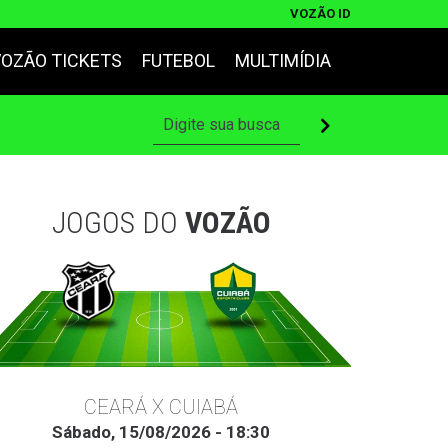
VOZÃO ID
VOZÃO TICKETS
FUTEBOL
MULTIMÍDIA
JOGOS DO
VOZÃO
CEARÁ X CUIABÁ
Sábado, 15/08/2026 - 18:30
Ter