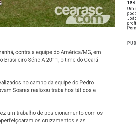
10 d
Um n
podc
João
prof
Pora
PUB
amanhã, contra a equipe do América/MG, em
 Brasileiro Série A 2011, o time do Ceará
ealizados no campo da equipe do Pedro
vam Soares realizou trabalhos táticos e
fez um trabalho de posicionamento com os
s aperfeiçoaram os cruzamentos e as