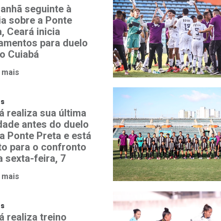
anhã seguinte à
ia sobre a Ponte
, Ceará inicia
namentos para duelo
o Cuiabá
 mais
os
á realiza sua última
idade antes do duelo
a Ponte Preta e está
to para o confronto
 sexta-feira, 7
 mais
os
 realiza treino