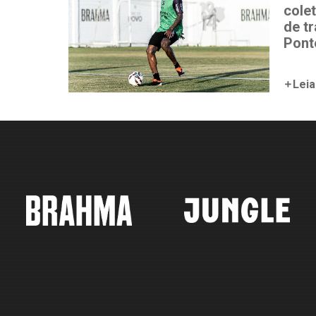
colet
de t
Pont
Leia