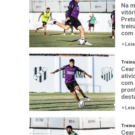
Na m
vitór
Preta
trei
com 
Leia
Trein
Cear
ativ
com 
pron
desta
Leia
Trein
Ceará