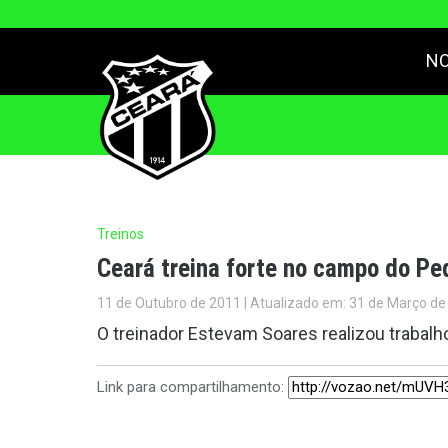
NO
Treinos
Ceará treina forte no campo do P
11 de Outubro de 2011 | Atualizado em: 31 de Março de
O treinador Estevam Soares realizou trabalh
Link para compartilhamento: