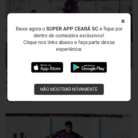
×
Baixe agora o
SUPER APP CEARÁ SC
e fique por
dentro de conteúdos exclusivos!
Clique nos links abaixo e faça parte dessa
experiência:
Treinos
Na manhã seguinte à vitória sobre a Ponte Preta,
Ceará inicia treinamentos para duelo com o Cuiabá
NÃO MOSTRAR NOVAMENTE
Leia mais