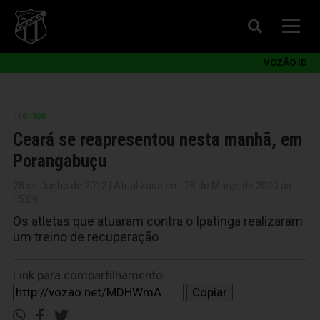
VOZÃO ID
Treinos
Ceará se reapresentou nesta manhã, em
Porangabuçu
28 de Junho de 2012 | Atualizado em: 28 de Março de 2020 às
15:09
Os atletas que atuaram contra o Ipatinga realizaram
um treino de recuperação
Link para compartilhamento:
Copiar