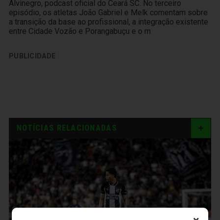
Alvinegro, podcast oficial do Ceará SC. No terceiro
episódio, os atletas João Gabriel e Melk comentam sobre
a transição da base ao profissional, a integração existente
entre Cidade Vozão e Porangabuçu e o m
PUBLICIDADE
NOTÍCIAS RELACIONADAS