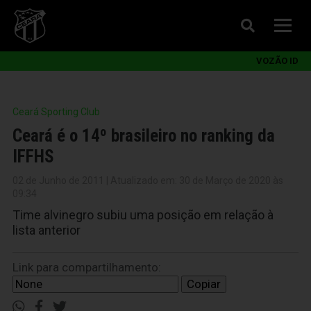
VOZÃO ID
Ceará Sporting Club
Ceará é o 14º brasileiro no ranking da
IFFHS
02 de Junho de 2011 | Atualizado em: 30 de Março de 2020 às
09:34
Time alvinegro subiu uma posição em relação à
lista anterior
Link para compartilhamento:
Copiar