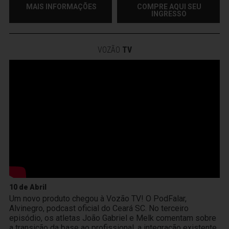
MAIS INFORMAÇÕES
COMPRE AQUI SEU
INGRESSO
VOZÃO
TV
10 de Abril
Um novo produto chegou à Vozão TV! O PodFalar,
Alvinegro, podcast oficial do Ceará SC. No terceiro
episódio, os atletas João Gabriel e Melk comentam sobre
a transição da base ao profissional, a integração existente