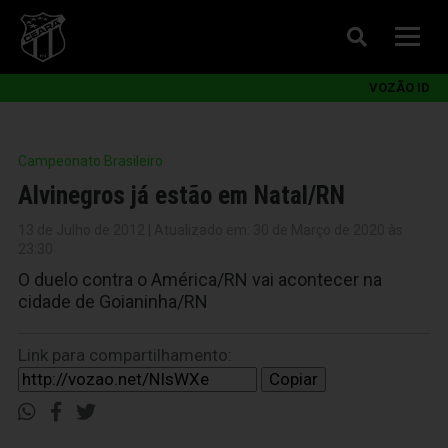
VOZÃO ID
Campeonato Brasileiro
Alvinegros já estão em Natal/RN
13 de Julho de 2012 | Atualizado em: 30 de Março de 2020 às
23:30
O duelo contra o América/RN vai acontecer na
cidade de Goianinha/RN
Link para compartilhamento:
Copiar