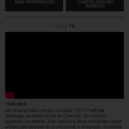
MAIS INFORMAÇÕES
COMPRE AQUI SEU
INGRESSO
VOZÃO
TV
10 de Abril
Um novo produto chegou à Vozão TV! O PodFalar,
Alvinegro, podcast oficial do Ceará SC. No terceiro
episódio, os atletas João Gabriel e Melk comentam sobre
a transição da base ao profissional, a integração existente