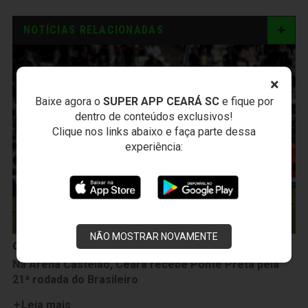
NOTÍCIAS RELACIONADAS
×
Baixe agora o
SUPER APP CEARÁ SC
e fique por
dentro de conteúdos exclusivos!
Clique nos links abaixo e faça parte dessa
experiência:
NÃO MOSTRAR NOVAMENTE
Campeonato Brasileiro
Na Arena Castelão, Ceará recebe Ponte Preta pela
21ª rodada do Brasileiro
Leia mais