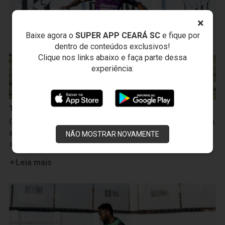
×
Baixe agora o
SUPER APP CEARÁ SC
e fique por
dentro de conteúdos exclusivos!
Clique nos links abaixo e faça parte dessa
experiência:
Treinos
Ceará realiza sua última atividade antes do duelo com
a Ponte Preta e está pronto para o confronto desta
NÃO MOSTRAR NOVAMENTE
sexta-feira, 7
Leia mais