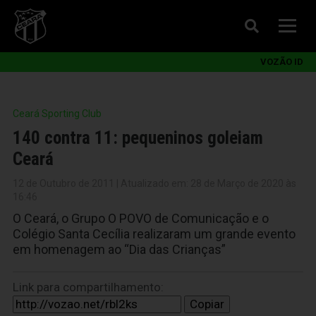
VOZÃO ID
Ceará Sporting Club
140 contra 11: pequeninos goleiam
Ceará
12 de Outubro de 2011 | Atualizado em: 28 de Março de 2020 às
16:46
O Ceará, o Grupo O POVO de Comunicação e o
Colégio Santa Cecília realizaram um grande evento
em homenagem ao “Dia das Crianças”
Link para compartilhamento:
Copiar