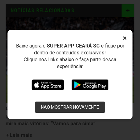
NOTÍCIAS RELACIONADAS
×
Baixe agora o
SUPER APP CEARÁ SC
e fique por
dentro de conteúdos exclusivos!
Clique nos links abaixo e faça parte dessa
experiência:
NÃO MOSTRAR NOVAMENTE
Ceará Sporting Club
Decisivo contra a Ponte Preta, Lucca celebra gol e
mira mais vitórias: “Vamos para cima”
Leia mais