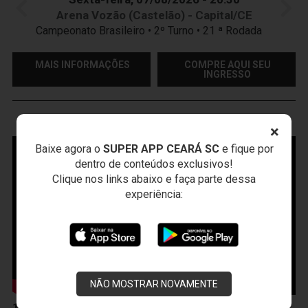
Arena Vozão (Castelão) - Capital/CE
Campeonato Brasileiro • 2º Turno • 21 ª Rodada
MAIS INFORMAÇÕES
COMPRE AQUI SEU
INGRESSO
VOZÃO
TV
×
Baixe agora o
SUPER APP CEARÁ SC
e fique por
dentro de conteúdos exclusivos!
Clique nos links abaixo e faça parte dessa
experiência:
NÃO MOSTRAR NOVAMENTE
10 de Abril