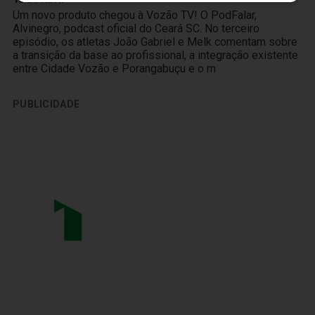
Um novo produto chegou à Vozão TV! O PodFalar,
Alvinegro, podcast oficial do Ceará SC. No terceiro
episódio, os atletas João Gabriel e Melk comentam sobre
a transição da base ao profissional, a integração existente
entre Cidade Vozão e Porangabuçu e o m
PUBLICIDADE