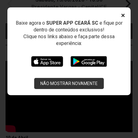
Presidente Vargas - Capital/CE
Campeonato Brasileiro • 2º Turno • 22 ª Rodada
×
Baixe agora o
SUPER APP CEARÁ SC
e fique por
MAIS INFORMAÇÕES
COMPRE AQUI SEU
dentro de conteúdos exclusivos!
INGRESSO
Clique nos links abaixo e faça parte dessa
experiência:
VOZÃO
TV
NÃO MOSTRAR NOVAMENTE
10 de Abril