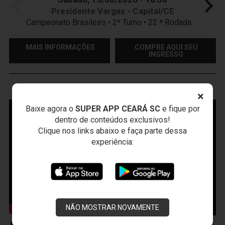
Presidente Vargas - Capital/CE
Campeonato Brasileiro • 2º Turno • 22 ª Rodada
MAIS INFORMAÇÕES
COMPRE AQUI SEU
INGRESSO
VOZÃO
TV
×
Baixe agora o
SUPER APP CEARÁ SC
e fique por
dentro de conteúdos exclusivos!
Clique nos links abaixo e faça parte dessa
experiência:
NÃO MOSTRAR NOVAMENTE
10 de Abril