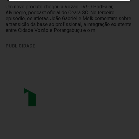
Um novo produto chegou à Vozão TV! O PodFalar,
Alvinegro, podcast oficial do Ceará SC. No terceiro
episódio, os atletas João Gabriel e Melk comentam sobre
a transição da base ao profissional, a integração existente
entre Cidade Vozão e Porangabuçu e o m
PUBLICIDADE