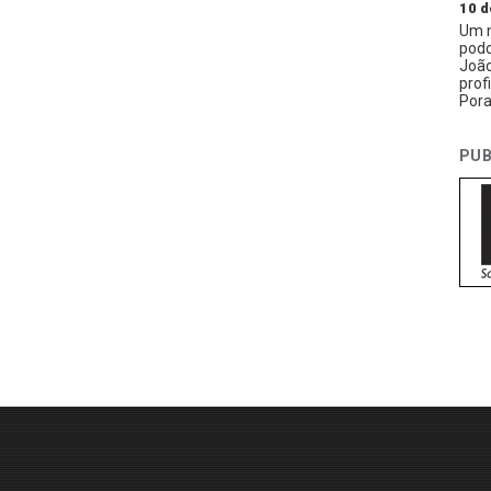
10 d
Um n
podc
João
prof
Pora
PUB