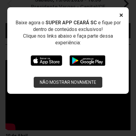
Presidente Vargas - Capital/CE
Campeonato Brasileiro • 2º Turno • 22 ª Rodada
×
Baixe agora o
SUPER APP CEARÁ SC
e fique por
MAIS INFORMAÇÕES
COMPRE AQUI SEU
dentro de conteúdos exclusivos!
INGRESSO
Clique nos links abaixo e faça parte dessa
experiência:
VOZÃO
TV
NÃO MOSTRAR NOVAMENTE
10 de Abril