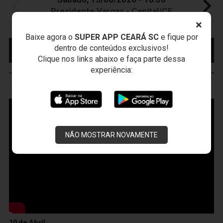
Presidente Vargas - Capital/CE
Campeonato Brasileiro • 2º Turno • 22 ª Rodada
×
Baixe agora o
SUPER APP CEARÁ SC
e fique por
MAIS INFORMAÇÕES
COMPRE AQUI SEU
dentro de conteúdos exclusivos!
INGRESSO
Clique nos links abaixo e faça parte dessa
experiência:
VOZÃO
TV
NÃO MOSTRAR NOVAMENTE
10 de Abril