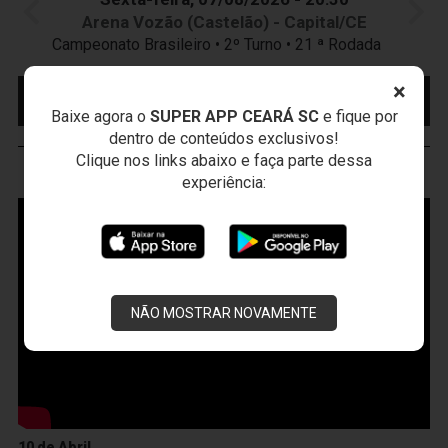
Arena Vozão (Castelão) - Capital/CE
Campeonato Brasileiro • 2º Turno • 21 ª Rodada
×
MAIS INFORMAÇÕES
COMPRE AQUI SEU
INGRESSO
Baixe agora o
SUPER APP CEARÁ SC
e fique por
dentro de conteúdos exclusivos!
Clique nos links abaixo e faça parte dessa
VOZÃO
TV
experiência:
NÃO MOSTRAR NOVAMENTE
10 de Abril