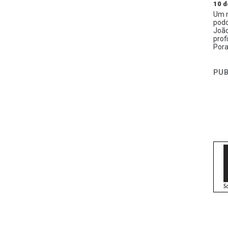
10 d
Um n
podc
João
prof
Pora
PUB