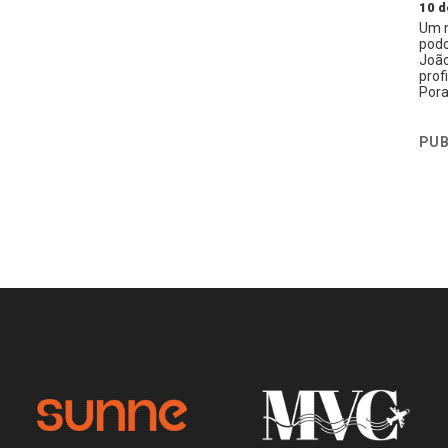
10 d
Um n
podc
João
prof
Pora
PUB