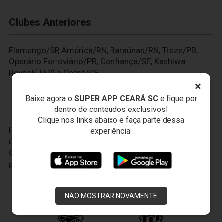
Clubes Anteriores
Flamengo/SP, América/RN, Baraúnas/RN, Treze/PB,
Operário Ferroviário/PR, Confiança/SE, Kashiwa
Reysol(JAP) e Ceará/CE.
×
Baixe agora o
SUPER APP CEARÁ SC
e fique por
dentro de conteúdos exclusivos!
Clique nos links abaixo e faça parte dessa
Faça seu cadastro no
VozaoID.com
, é a sua conta
experiência:
única para todo o universo do Ceará Sporting Club.
Com ela, você terá uma experiência cada vez mais
personalizada.
JOGOS DO
VOZÃO
NÃO MOSTRAR NOVAMENTE