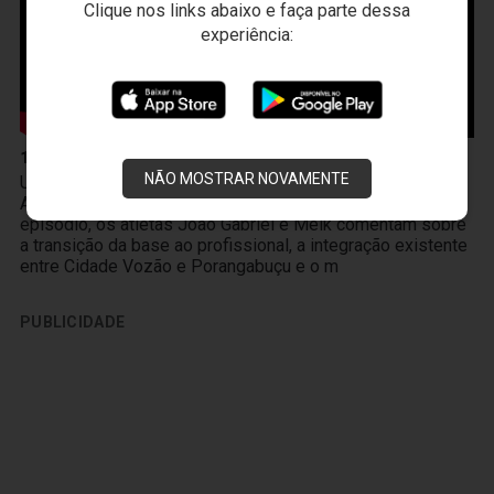
Clique nos links abaixo e faça parte dessa
experiência:
10 de Abril
NÃO MOSTRAR NOVAMENTE
Um novo produto chegou à Vozão TV! O PodFalar,
Alvinegro, podcast oficial do Ceará SC. No terceiro
episódio, os atletas João Gabriel e Melk comentam sobre
a transição da base ao profissional, a integração existente
entre Cidade Vozão e Porangabuçu e o m
PUBLICIDADE