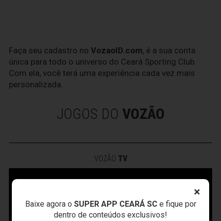
Faça seu cadastro no
VozaoID.com
, é a sua conta
única para todo o universo do Ceará Sporting Club.
Com ela, você terá uma experiência cada vez mais
personalizada.
JOGOS DO
VOZÃO
VOZÃO
TV
×
Baixe agora o
SUPER APP CEARÁ SC
e fique por
dentro de conteúdos exclusivos!