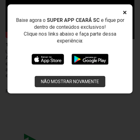
×
Baixe agora o
SUPER APP CEARÁ SC
e fique por
dentro de conteúdos exclusivos!
Clique nos links abaixo e faça parte dessa
experiência:
10 de Abril
Um novo produto chegou à Vozão TV! O PodFalar,
Alvinegro, podcast oficial do Ceará SC. No terceiro
episódio, os atletas João Gabriel e Melk comentam sobre
a transição da base ao profissional, a integração existente
entre Cidade Vozão e Porangabuçu e o m
NÃO MOSTRAR NOVAMENTE
PUBLICIDADE