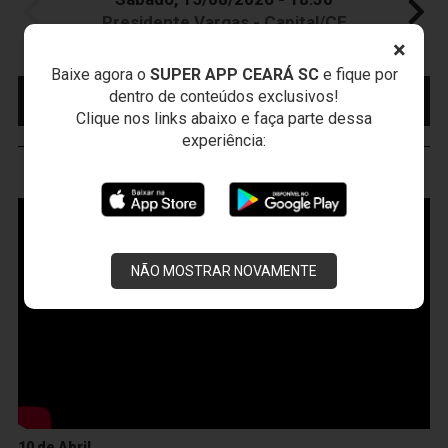
Presidente Vargas - Capital/CE
Campeonato Brasileiro • 2º Turno • 22 ª Rodada
×
Baixe agora o
SUPER APP CEARÁ SC
e fique por
MAIS INFORMAÇÕES
COMPRE AQUI SEU
dentro de conteúdos exclusivos!
INGRESSO
Clique nos links abaixo e faça parte dessa
experiência:
VOZÃO
TV
NÃO MOSTRAR NOVAMENTE
10 de Abril