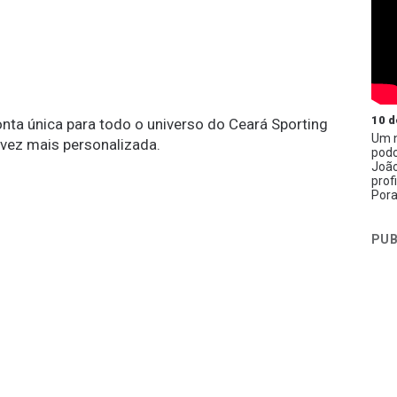
10 d
conta única para todo o universo do Ceará Sporting
Um n
 vez mais personalizada.
podc
João
prof
Pora
PUB