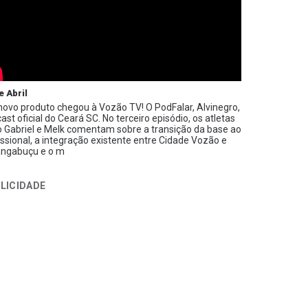
e Abril
ovo produto chegou à Vozão TV! O PodFalar, Alvinegro,
ast oficial do Ceará SC. No terceiro episódio, os atletas
 Gabriel e Melk comentam sobre a transição da base ao
issional, a integração existente entre Cidade Vozão e
ngabuçu e o m
LICIDADE