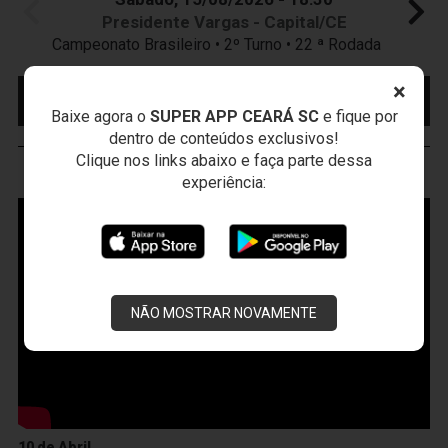
Presidente Vargas - Capital/CE
Campeonato Brasileiro • 2º Turno • 22 ª Rodada
×
MAIS INFORMAÇÕES
COMPRE AQUI SEU
INGRESSO
Baixe agora o
SUPER APP CEARÁ SC
e fique por
dentro de conteúdos exclusivos!
Clique nos links abaixo e faça parte dessa
VOZÃO
TV
experiência:
NÃO MOSTRAR NOVAMENTE
10 de Abril