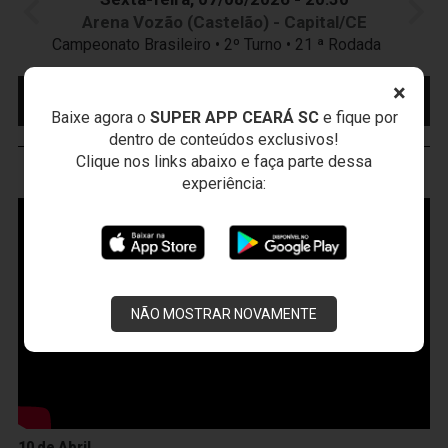
Arena Vozão (Castelão) - Capital/CE
Campeonato Brasileiro • 2º Turno • 21 ª Rodada
×
MAIS INFORMAÇÕES
COMPRE AQUI SEU
INGRESSO
Baixe agora o
SUPER APP CEARÁ SC
e fique por
dentro de conteúdos exclusivos!
Clique nos links abaixo e faça parte dessa
VOZÃO
TV
experiência:
NÃO MOSTRAR NOVAMENTE
10 de Abril