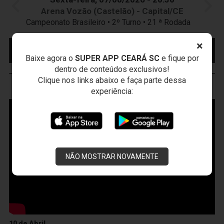
Arena Vozão (Castelão) - Capital/CE
Campeonato Brasileiro • 2º Turno • 21 ª Rodada
×
MAIS INFORMAÇÕES
COMPRE AQUI SEU
INGRESSO
Baixe agora o
SUPER APP CEARÁ SC
e fique por
dentro de conteúdos exclusivos!
Clique nos links abaixo e faça parte dessa
VOZÃO
TV
experiência:
NÃO MOSTRAR NOVAMENTE
10 de Abril