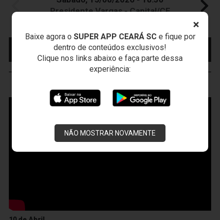
Presidente Vargas - Capital/CE
Campeonato Brasileiro • 2º Turno • 22 ª Rodada
×
Baixe agora o
SUPER APP CEARÁ SC
e fique por
MAIS INFORMAÇÕES
COMPRE AQUI SEU
dentro de conteúdos exclusivos!
INGRESSO
Clique nos links abaixo e faça parte dessa
experiência:
VOZÃO
TV
NÃO MOSTRAR NOVAMENTE
10 de Abril