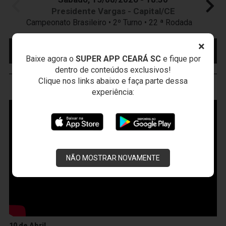
Presidente Vargas - Capital/CE
Campeonato Brasileiro • 2º Turno • 22 ª Rodada
×
MAIS INFORMAÇÕES
COMPRE AQUI SEU
INGRESSO
Baixe agora o
SUPER APP CEARÁ SC
e fique por
dentro de conteúdos exclusivos!
Clique nos links abaixo e faça parte dessa
VOZÃO
TV
experiência:
NÃO MOSTRAR NOVAMENTE
10 de Abril