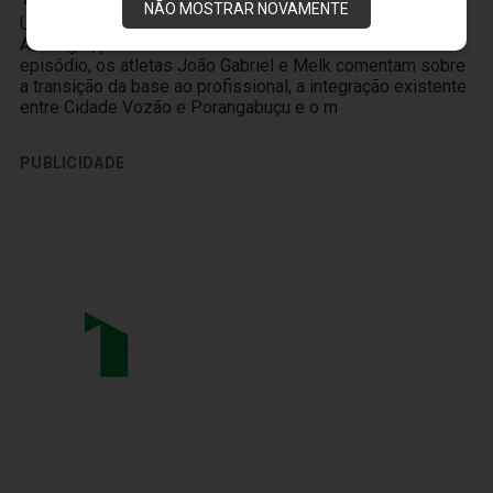
NÃO MOSTRAR NOVAMENTE
Um novo produto chegou à Vozão TV! O PodFalar,
Alvinegro, podcast oficial do Ceará SC. No terceiro
episódio, os atletas João Gabriel e Melk comentam sobre
a transição da base ao profissional, a integração existente
entre Cidade Vozão e Porangabuçu e o m
PUBLICIDADE