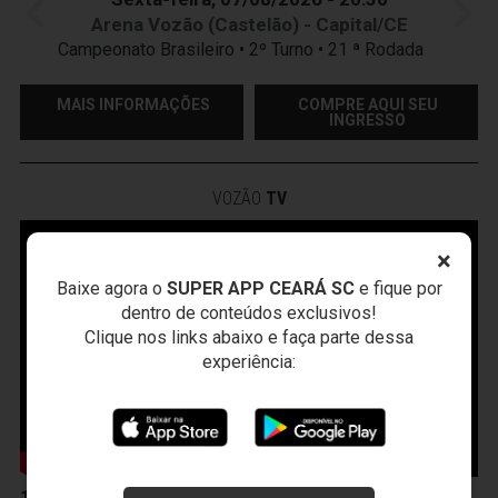
Arena Vozão (Castelão) - Capital/CE
Campeonato Brasileiro • 2º Turno • 21 ª Rodada
MAIS INFORMAÇÕES
COMPRE AQUI SEU
INGRESSO
VOZÃO
TV
×
Baixe agora o
SUPER APP CEARÁ SC
e fique por
dentro de conteúdos exclusivos!
Clique nos links abaixo e faça parte dessa
experiência:
10 de Abril