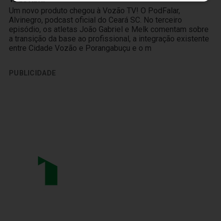
Um novo produto chegou à Vozão TV! O PodFalar,
Alvinegro, podcast oficial do Ceará SC. No terceiro
episódio, os atletas João Gabriel e Melk comentam sobre
a transição da base ao profissional, a integração existente
entre Cidade Vozão e Porangabuçu e o m
PUBLICIDADE