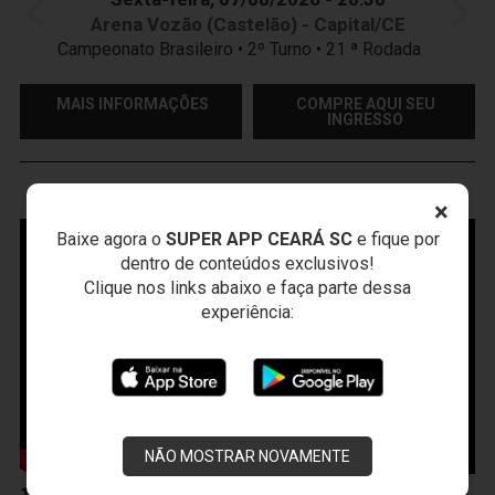
Arena Vozão (Castelão) - Capital/CE
Campeonato Brasileiro • 2º Turno • 21 ª Rodada
MAIS INFORMAÇÕES
COMPRE AQUI SEU
INGRESSO
VOZÃO
TV
×
Baixe agora o
SUPER APP CEARÁ SC
e fique por
dentro de conteúdos exclusivos!
Clique nos links abaixo e faça parte dessa
experiência:
NÃO MOSTRAR NOVAMENTE
10 de Abril