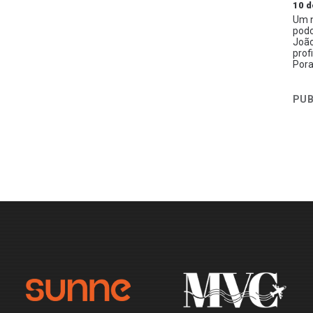
10 d
Um n
podc
João
prof
Pora
PUB