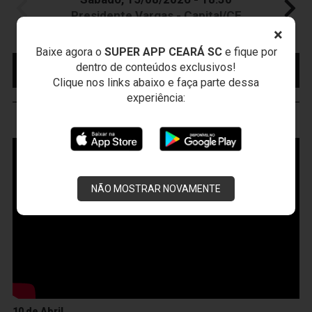
Presidente Vargas - Capital/CE
Campeonato Brasileiro • 2º Turno • 22 ª Rodada
×
Baixe agora o
SUPER APP CEARÁ SC
e fique por
MAIS INFORMAÇÕES
COMPRE AQUI SEU
dentro de conteúdos exclusivos!
INGRESSO
Clique nos links abaixo e faça parte dessa
experiência:
VOZÃO
TV
NÃO MOSTRAR NOVAMENTE
10 de Abril