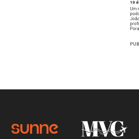
10 d
Um n
podc
João
prof
Pora
PUB